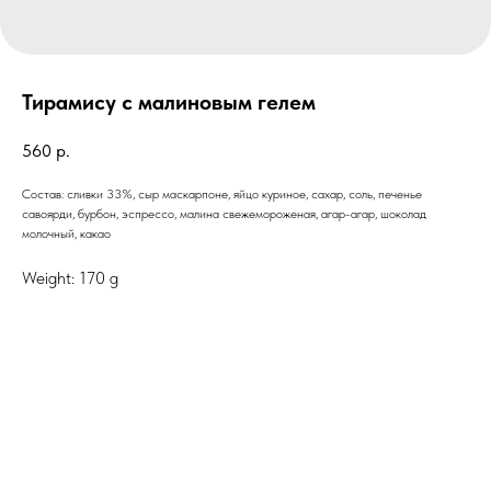
Тирамису с малиновым гелем
560
р.
Состав: сливки 33%, сыр маскарпоне, яйцо куриное, сахар, соль, печенье
савоярди, бурбон, эспрессо, малина свежемороженая, агар-агар, шоколад
молочный, какао
Weight: 170 g